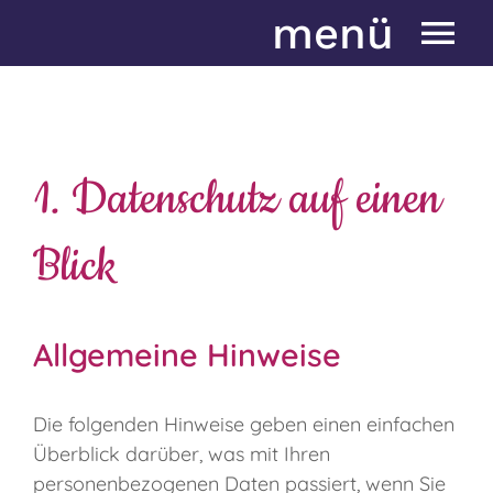
Zum
menü
Inhalt
springen
Start
Neues aus der Akademie
1. Datenschutz auf einen
Über mich
Blick
Über die Akademie
Seminarprogramm
Allgemeine Hinweise
Anmeldung
1:1 Beratung
Die folgenden Hinweise geben einen einfachen
Überblick darüber, was mit Ihren
Kundenstimmen
personenbezogenen Daten passiert, wenn Sie