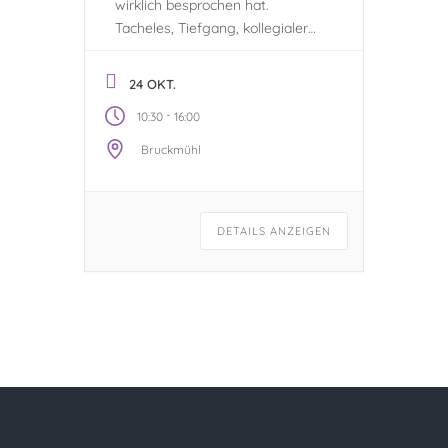
wirklich besprochen hat.
Tacheles, Tiefgang, kollegialer
Austausch.
24 OKT.
-
10:30
16:00
Bruckmühl
DETAILS ANZEIGEN