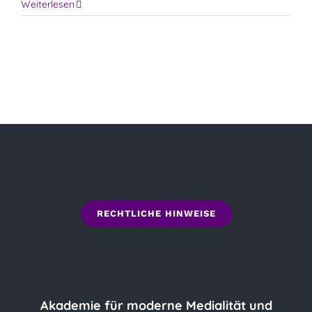
Dein
Weiterlesen
Kontakt
7.
Sinn
–
Einstieg
in
die
mediale
Welt
RECHTLICHE HINWEISE
Akademie für moderne Medialität und