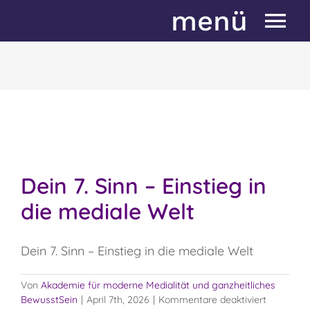
Zum
menü
Inhalt
springen
Start
Neues aus der Akademie
Über mich
Über die Akademie
Dein 7. Sinn – Einstieg in
Seminarprogramm
die mediale Welt
Anmeldung
Dein 7. Sinn – Einstieg in die mediale Welt
1:1 Beratung
Von
Akademie für moderne Medialität und ganzheitliches
Kundenstimmen
für
BewusstSein
|
April 7th, 2026
|
Kommentare deaktiviert