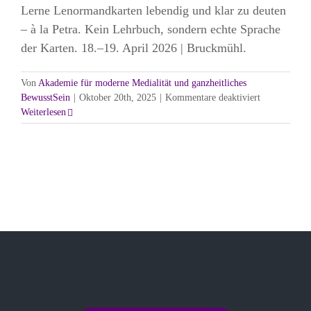
Kontakt
Lerne Lenormandkarten lebendig und klar zu deuten
– à la Petra. Kein Lehrbuch, sondern echte Sprache
der Karten. 18.–19. April 2026 | Bruckmühl.
Von
Akademie für moderne Medialität und ganzheitliches
für
BewusstSein
|
Oktober 20th, 2025
|
Kommentare deaktiviert
Karten
Weiterlesen
deuten
–
à
la
Petra
Letztmalig
zum
Jubiläumspre
189€
!!
(statt
280€)