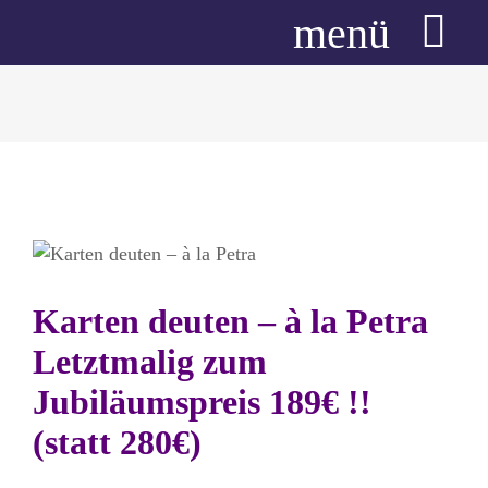
Zum
menü
Inhalt
springen
Start
Neues aus der Akademie
Über mich
Über die Akademie
Seminarprogramm
Karten deuten – à la Petra
Anmeldung
Letztmalig zum
Jubiläumspreis 189€ !!
1:1 Beratung
(statt 280€)
Kundenstimmen